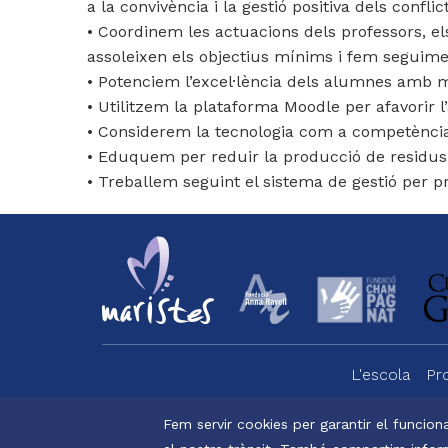
a la convivència i la gestió positiva dels conflic
• Coordinem les actuacions dels professors, e
assoleixen els objectius mínims i fem segui
• Potenciem l’excel·lència dels alumnes amb m
• Utilitzem la plataforma Moodle per afavorir
• Considerem la tecnologia com a competència 
• Eduquem per reduir la producció de residus i 
• Treballem seguint el sistema de gestió per p
L'escola
Pr
Menu
footer
Fem servir cookies per garantir el funciona