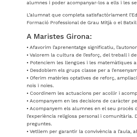
alumnes i poder acompanyar-los a ells i les se
L’alumnat que completa satisfactòriament l’Edu
Formació Professional de Grau Mitjà o el Batxil
A Maristes Girona:
• Afavorim l’aprenentatge significatiu, l’autono
• Valorem la cultura de l’esforç, del treball i d
• Potenciem les llengües i les matemàtiques a
• Desdoblem els grups classe per a l’ensenyame
• Oferim matèries optatives de reforç, ampliaci
nois i noies.
• Coordinem les actuacions per acollir i acom
• Acompanyem en les decisions de caràcter pe
• Acompanyem els alumnes en el seu procés de c
l’experiència religiosa personal i comunitària. 
preguntes.
• Vetllem per garantir la convivència a l’aula, 