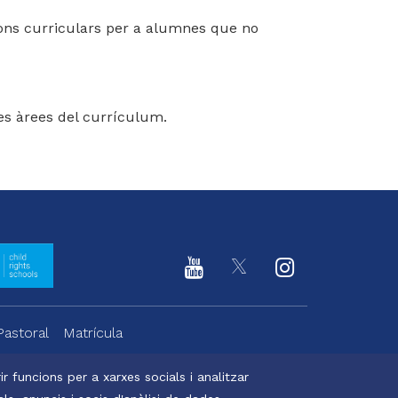
ions curriculars per a alumnes que no
es àrees del currículum.
Pastoral
Matrícula
r funcions per a xarxes socials i analitzar