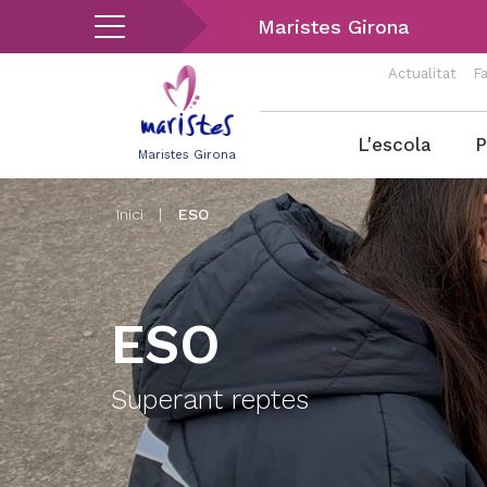
Vés
Maristes Girona
al
contingut
Actualitat
Fa
Menu
L'escola
P
Maristes Girona
Girona
Inici
|
ESO
ESO
Superant reptes