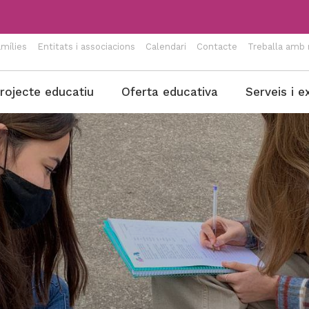
mílies
Entitats i associacions
Calendari
Contacte
Treballa amb 
rojecte educatiu
Oferta educativa
Serveis i e