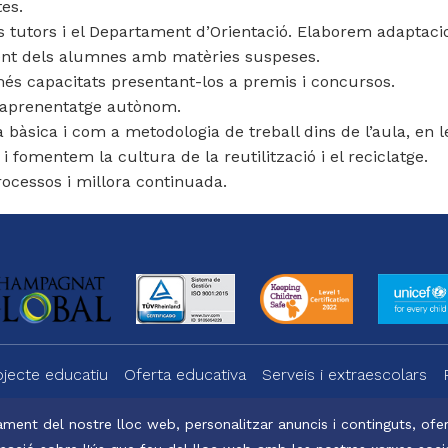
tes.
ls tutors i el Departament d’Orientació. Elaborem adaptac
ment dels alumnes amb matèries suspeses.
és capacitats presentant-los a premis i concursos.
 l’aprenentatge autònom.
bàsica i com a metodologia de treball dins de l’aula, en l
fomentem la cultura de la reutilització i el reciclatge.
rocessos i millora continuada.
ojecte educatiu
Oferta educativa
Serveis i extraescolars
ment del nostre lloc web, personalitzar anuncis i continguts, oferi