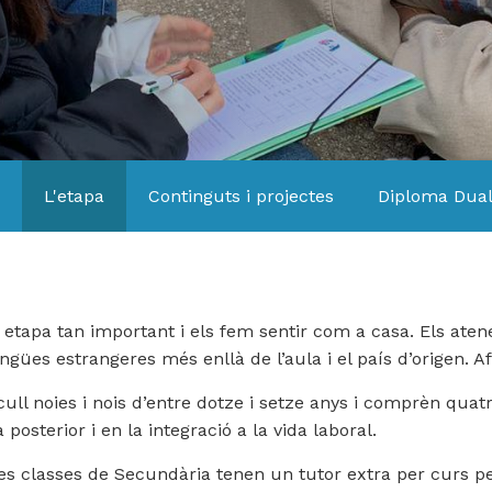
L'etapa
Continguts i projectes
Diploma Dua
apa tan important i els fem sentir com a casa. Els aten
gües estrangeres més enllà de l’aula i el país d’origen. Af
cull noies i nois d’entre dotze i setze anys i comprèn qua
posterior i en la integració a la vida laboral.
es classes de Secundària tenen un tutor extra per curs per 