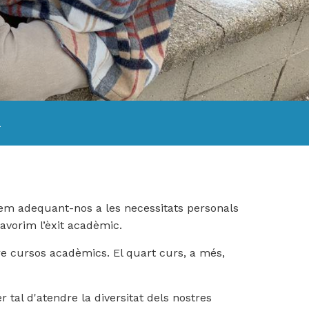
He
lleg
i
l
ac
la
Pol
Pri
em adequant-nos a les necessitats personals
avorim l’èxit acadèmic.
tre cursos acadèmics. El quart curs, a més,
tal d'atendre la diversitat dels nostres