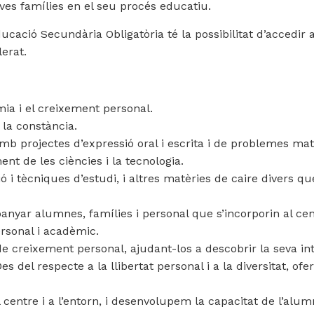
ves famílies en el seu procés educatiu.
cació Secundària Obligatòria té la possibilitat d’accedir a
lerat.
mia i el creixement personal.
e la constància.
mb projectes d’expressió oral i escrita i de problemes ma
nt de les ciències i la tecnologia.
ó i tècniques d’estudi, i altres matèries de caire divers 
panyar alumnes, famílies i personal que s’incorporin al c
rsonal i acadèmic.
reixement personal, ajudant-los a descobrir la seva inter
Des del respecte a la llibertat personal i a la diversitat, o
al centre i a l’entorn, i desenvolupem la capacitat de l’alu