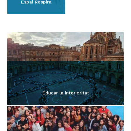
Espai Respira
H
ll
i
a
l
P
P
Educar la interioritat