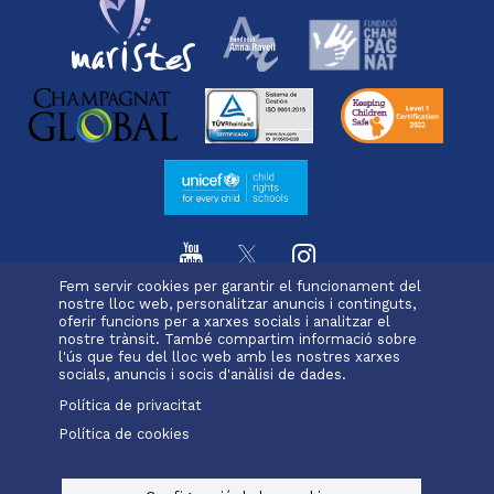
Fem servir cookies per garantir el funcionament del
nostre lloc web, personalitzar anuncis i continguts,
oferir funcions per a xarxes socials i analitzar el
L'escola
Projecte educatiu
Oferta educativa
Menu
nostre trànsit. També compartim informació sobre
Serveis i extraescolars
Pastoral
Matrícula
l'ús que feu del lloc web amb les nostres xarxes
footer
socials, anuncis i socis d'anàlisi de dades.
Política de privacitat
-
Política de cookies
Alexia
Moodle
Office 365
girona
Menu
legals