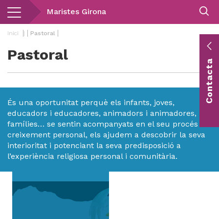
Vés
Maristes Girona
al
contingut
Inici
|
Pastoral
Pastoral
E
Contacta
c
Co
vis
És una oportunitat perquè els infants, joves,
educadors i educadores, animadors i animadores,
famílies… se sentin acompanyats en el seu procés de
creixement personal, els ajudem a descobrir la seva
interioritat i potenciant la seva predisposició a
l’experiència religiosa personal i comunitària.